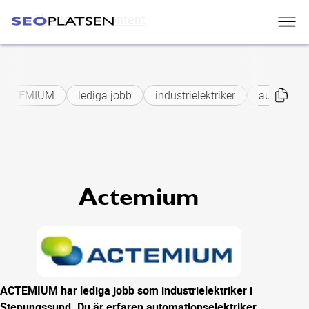
Skip to main content
ACTEMIUM
lediga jobb
industrielektriker
automation
Actemium
ACTEMIUM har lediga jobb som industrielektriker i
Stenungssund. Du är erfaren automationselektriker,