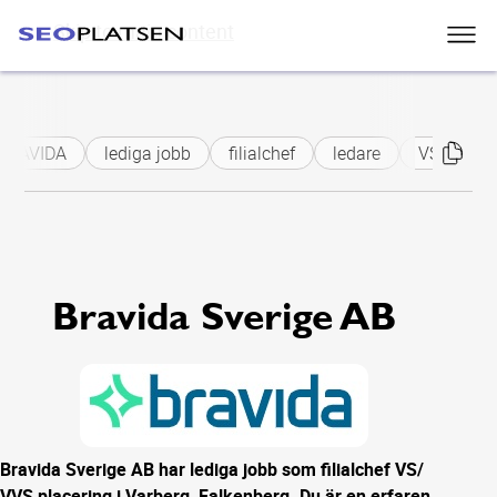
Skip to main content
BRAVIDA
lediga jobb
filialchef
ledare
VS
VV
Bravida Sverige AB
Bravida Sverige AB har lediga jobb som filialchef VS/
VVS placering i Varberg, Falkenberg. Du är en erfaren