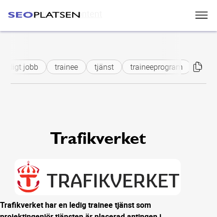
Skip to main content
ledigt jobb
trainee
tjänst
traineeprogram
proje
Trafikverket
Trafikverket har en ledig trainee tjänst som
projektingenjör tjänsten är placerad antingen i